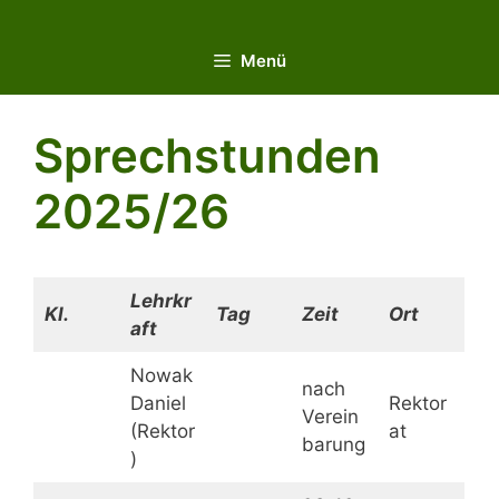
Zum
Inhalt
Menü
springen
Sprechstunden
2025/26
Lehrkr
Kl.
Tag
Zeit
Ort
aft
Nowak
nach
Daniel
Rektor
Verein
(Rektor
at
barung
)