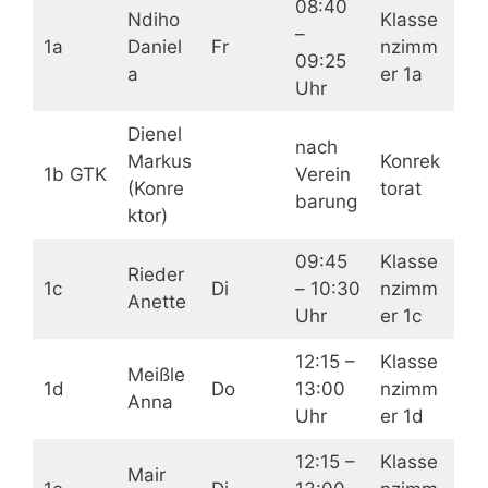
08:40
Ndiho
Klasse
–
1a
Daniel
Fr
nzimm
09:25
a
er 1a
Uhr
Dienel
nach
Markus
Konrek
1b GTK
Verein
(Konre
torat
barung
ktor)
09:45
Klasse
Rieder
1c
Di
– 10:30
nzimm
Anette
Uhr
er 1c
12:15 –
Klasse
Meißle
1d
Do
13:00
nzimm
Anna
Uhr
er 1d
12:15 –
Klasse
Mair