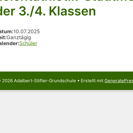
der 3./4. Klassen
atum:
10.07.2025
it:
Ganztägig
alender:
Schüler
 2026 Adalbert-Stifter-Grundschule
• Erstellt mit
GeneratePre